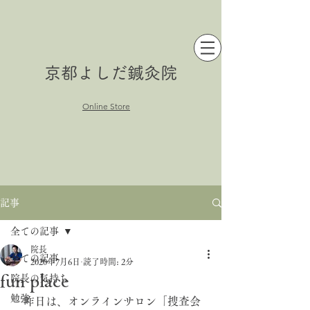
京都よしだ鍼灸院
Online Store
記事
全ての記事
院長
全ての記事
2020年7月6日
読了時間: 2分
fun place
院長の気持ち
勉強
　昨日は、オンラインサロン「捜査会