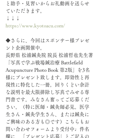
と助手・見習いからお礼動画を送らせ
ていただきます。
↓↓↓
https://www.kyotoacu.com/
◆さらに、今回はスポンサー様プレゼ
ント企画開催中。
長野県 松浦鍼灸院 院長 松浦哲也先生著
「写真で学ぶ戦場鍼治療 Battlefield 
Acupuncture Photo Book 第2版」を3名
様にプレゼント致します。即効性と再
現性に特化した一冊。回りくどい余計
な説明を最大限排除し写真でみせる専
門書です。みなさん奮ってご応募くだ
さい。（特に医師・鍼灸師必見。医学
生さん・鍼灸学生さん、または鍼灸に
ご興味のある方も◎です）こちらもお
問い合わせフォームより受付中♩件名
欄に、「プレゼント応募」とご記入の