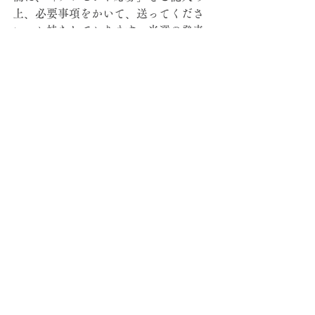
上、必要事項をかいて、送ってくださ
い。お持ちしております。当選の発表
は、当選者にメールにてお知らせいた
します。募集締め切り日：7月末日
↓↓↓
https://www.kyotoacu.com/
勉強
院長の気持ち
すべて表示
最新記事