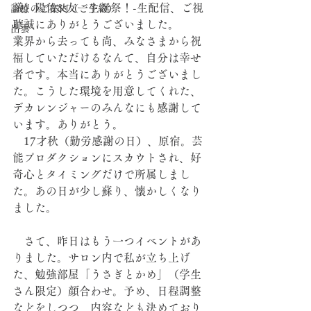
議」陽佑&友一生誕祭！-生配信、ご視
診療のご案内（ご予約）
聴誠にありがとうございました。
出雲
業界から去っても尚、みなさまから祝
福していただけるなんて、自分は幸せ
者です。本当にありがとうございまし
た。こうした環境を用意してくれた、
デカレンジャーのみんなにも感謝して
います。ありがとう。
　17才秋（勤労感謝の日）、原宿。芸
能プロダクションにスカウトされ、好
奇心とタイミングだけで所属しまし
た。あの日が少し蘇り、懐かしくなり
ました。
　さて、昨日はもう一つイベントがあ
りました。サロン内で私が立ち上げ
た、勉強部屋「うさぎとかめ」（学生
さん限定）顔合わせ。予め、日程調整
などをしつつ、内容なども決めており