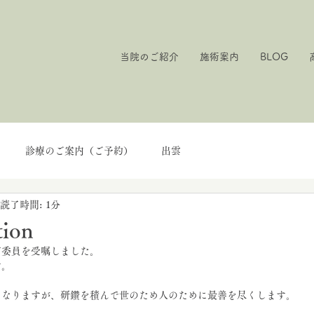
当院のご紹介
施術案内
BLOG
診療のご案内（ご予約）
出雲
読了時間: 1分
tion
育委員を受嘱しました。
す。
となりますが、研鑽を積んで世のため人のために最善を尽くします。