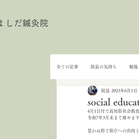
よしだ鍼灸院
全ての記事
院長の気持ち
勉強
院長
2023年6月1日
social educa
4月1日付で高知県社会教
令和7年3月末まで務めま
思わぬ形で県庁への出向