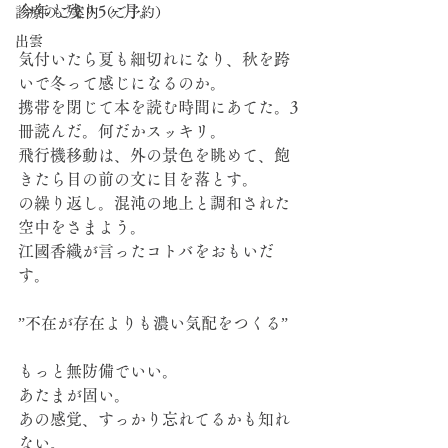
今年も残り5ヶ月。
診療のご案内（ご予約）
出雲
気付いたら夏も細切れになり、秋を跨
いで冬って感じになるのか。
携帯を閉じて本を読む時間にあてた。3
冊読んだ。何だかスッキリ。
飛行機移動は、外の景色を眺めて、飽
きたら目の前の文に目を落とす。
の繰り返し。混沌の地上と調和された
空中をさまよう。
江國香織が言ったコトバをおもいだ
す。
”不在が存在よりも濃い気配をつくる”
もっと無防備でいい。
あたまが固い。
あの感覚、すっかり忘れてるかも知れ
ない。