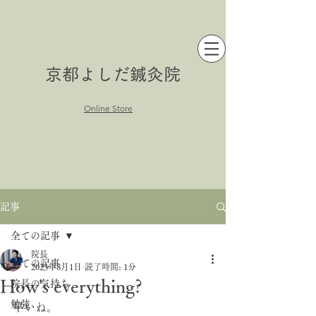
京都よしだ鍼灸院
Online Store
記事
全ての記事
院長
全ての記事
2023年8月1日
読了時間: 1分
How's everything?
院長の気持ち
勉強
早いね。