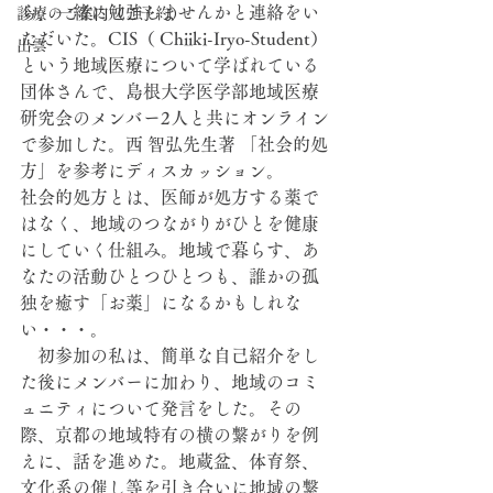
ら、一緒に勉強しませんかと連絡をい
診療のご案内（ご予約）
ただいた。CIS（ Chiiki-Iryo-Student）
出雲
という地域医療について学ばれている
団体さんで、島根大学医学部地域医療
研究会のメンバー2人と共にオンライン
で参加した。西 智弘先生著 「社会的処
方」を参考にディスカッション。
社会的処方とは、医師が処方する薬で
はなく、地域のつながりがひとを健康
にしていく仕組み。地域で暮らす、あ
なたの活動ひとつひとつも、誰かの孤
独を癒す「お薬」になるかもしれな
い・・・。
　初参加の私は、簡単な自己紹介をし
た後にメンバーに加わり、地域のコミ
ュニティについて発言をした。その
際、京都の地域特有の横の繋がりを例
えに、話を進めた。地蔵盆、体育祭、
文化系の催し等を引き合いに地域の繋