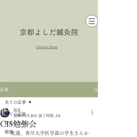
京都よしだ鍼灸院
Online Store
記事
全ての記事
院長
全ての記事
2020年6月30日
読了時間: 2分
CIS勉強会
院長の気持ち
勉強
　先週、香川大学医学部の学生さんか