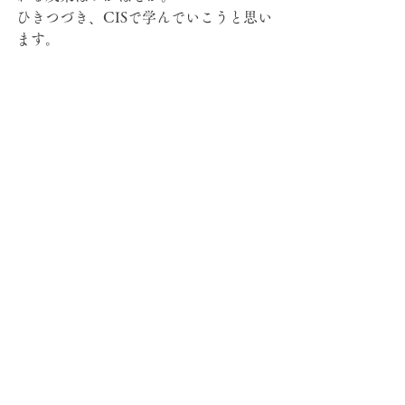
ひきつづき、CISで学んでいこうと思い
ます。
怒れる人々は、常に知性などを持ち合
わせてはいない
-ジェーン・オスティーン-
院長の気持ち
勉強