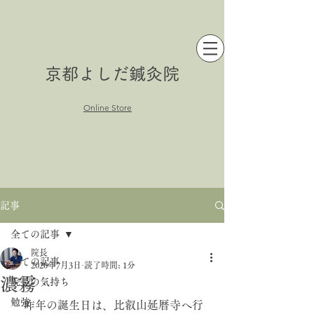
京都よしだ鍼灸院
Online Store
記事
全ての記事
院長
全ての記事
2020年7月3日
読了時間: 1分
濃霧
院長の気持ち
勉強
　昨年の誕生日は、比叡山延暦寺へ行