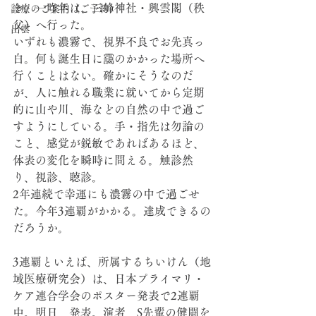
き、一昨年は、三峰神社・興雲閣（秩
診療のご案内（ご予約）
父）へ行った。
出雲
いずれも濃霧で、視界不良でお先真っ
白。何も誕生日に靄のかかった場所へ
行くことはない。確かにそうなのだ
が、人に触れる職業に就いてから定期
的に山や川、海などの自然の中で過ご
すようにしている。手・指先は勿論の
こと、感覚が鋭敏であればあるほど、
体表の変化を瞬時に問える。触診然
り、視診、聴診。
2年連続で幸運にも濃霧の中で過ごせ
た。今年3連覇がかかる。達成できるの
だろうか。
3連覇といえば、所属するちいけん（地
域医療研究会）は、日本プライマリ・
ケア連合学会のポスター発表で2連覇
中。明日、発表。演者、S先輩の健闘を