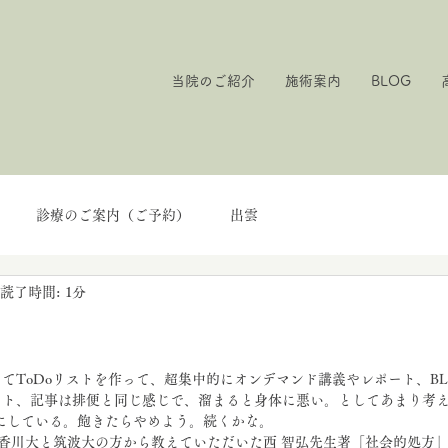
当院のご紹介
施術案内
BLOG
診療のご案内（ご予約）
出雲
読了時間: 1分
てToDoリストを作って、超集中的にオンデマンド講義やレポート、B
ート、記事は排便と同じ感じで、溜まると身体に悪い。としてあまり考
にしている。飽きたらやめよう。続くかな。
香川大と筑波大の方から教えていただいた西 智弘先生著「社会的処方」&「