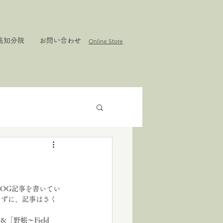
高知分院
お問い合わせ
Online Store
LOG記事を書いてい
えずに、記事はさく
野帳〜Field 