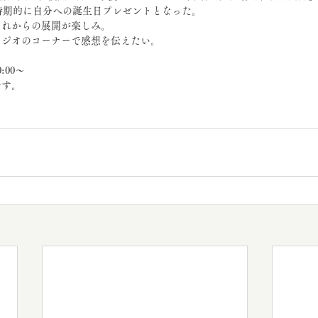
。時期的に自分への誕生日プレゼントとなった。
これからの展開が楽しみ。
ラジオのコーナーで感想を伝えたい。
00〜
です。