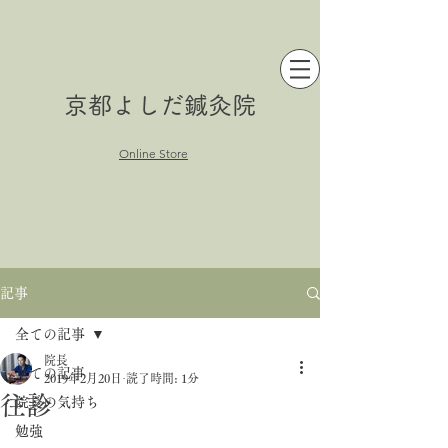
京都よしだ鍼灸院
Online Store
記事
全ての記事
院長
全ての記事
2019年2月20日
読了時間: 1分
往診
院長の気持ち
勉強