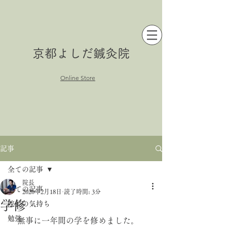
京都よしだ鍼灸院
Online Store
記事
全ての記事
院長
全ての記事
2020年2月18日
読了時間: 3分
学修
院長の気持ち
勉強
　無事に一年間の学を修めました。