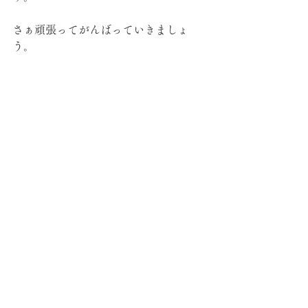
さぁ頑張ってがんばっていきましょ
う。
何度も何度も傷つけられたら、相手を
紙やすりだと思えばいい。
多少擦り傷は受けれど、自分はピカピ
カになり、相手は使い物にならなくな
る。
クリス・コルファー
院長の気持ち
勉強