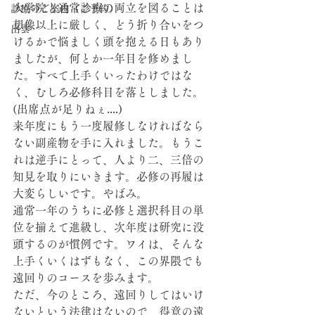
大学院と通常診療の両立を図ることは
診療のご案内（ご予約）
想像以上に厳しく、どう折り合いをつ
出雲
けるかで悩ましく頭を抱える日もあり
ましたが、何とか一年目を修めまし
た。すべて上手くいったわけではな
く、むしろ必修科目を落としました。
(出席点が足りねぇ....)
来年度にもう一度履修しなければなら
ない副産物を手に入れました。もうこ
れは逆手にとって、人より二、三倍の
知見を取りにいきます。必修の再履は
大変らしいです。やばみ。
通常一年のうちに必修と選択科目の単
位を揃えて進級し、次年度は研究に没
頭するのが慣例です。ワイは、そんな
上手くいくはずもなく、この界隈でも
遠回りのコースを歩みます。
ただ、今のところ、遠回りしてはいけ
ないという法律はないので、得意の遠