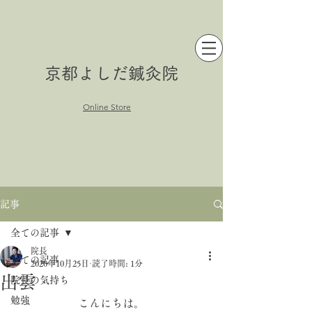
京都よしだ鍼灸院
Online Store
記事
全ての記事
院長
全ての記事
2020年10月25日
読了時間: 1分
出雲
院長の気持ち
勉強
こんにちは。