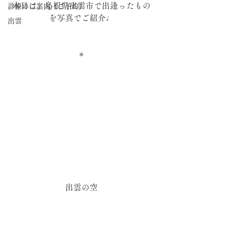
本日は、島根県出雲市で出逢ったもの
診療のご案内（ご予約）
を写真でご紹介♩
出雲
＊
出雲の空