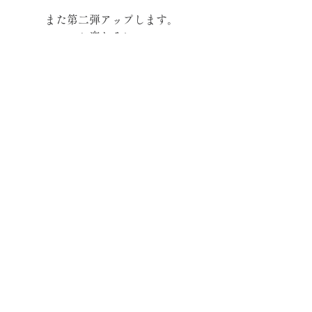
また第二弾アップします。
お楽しみに♩
あ、、おたのしみにゃー。
by 院長
出雲
すべて表示
最新記事