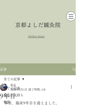
京都よしだ鍼灸院
Online Store
記事
全ての記事
院長
全ての記事
2024年4月1日
読了時間: 1分
9年目
院長の気持ち
勉強
本日、臨床9年目を迎えました。