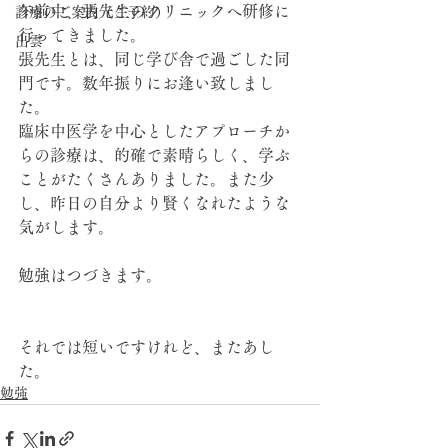
午前中、張先生のクリニックへ研修に
診療のご案内（ご予約）
行ってきました。
出雲
張先生とは、同じ学び舎で過ごした同
門です。数年振りにお逢い致しまし
た。
臨床中医学を中心としたアプローチか
らの診療は、的確で素晴らしく、学ぶ
ことがたくさんありました。また少
し、昨日の自分より賢くなれたような
気がします。
勉強はつづきます。
それでは短いですけれど、またあし
た。
勉強