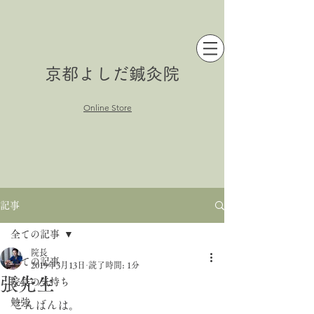
京都よしだ鍼灸院
Online Store
記事
全ての記事
院長
全ての記事
2019年3月13日
読了時間: 1分
張先生
院長の気持ち
勉強
こんばんは。