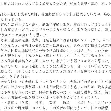
りに動けばこれといって急ぐ必要もないので、好きな音楽や落語、ポッ
究科)へ進むと決めて以降、受験期はその行く末を勘案していたが、島
日に至っている。
東京の生活がしばらく続く。結婚半年後に進学。家族に取ってはリスク
しろ高まる一方だったので自分の学力を顧みず、進学を決意した。薄っ
くほうがリスクが高いとも思った。
じめ、講座の先生、先輩、地域包括ケア教育研究センター(以下、セン
学生さんなど、優秀且つ異彩な方々に恵まれた。県や大学が掲げる地方
を学ぶと同時に地域特有の分野を学ぶ時間がここにはあった。というか
っさと研究して、それなりに指導してもらって、そこそこに出来上がっ
、ある種無味無臭な立ち回り方では、あまりにも隔たりがあると思った
められていた。自分は遠回りしてきた人間なので、目いっぱい学んでや
経験して、上手くいかないことだらけだと想像する。最短でいけるほど
..か。そうです(涙)。
社会で失敗したら大学にもどってきてもいい。大学はその受け皿として
自分のこれまでを振り返るにはまだ時間が短くも感じるのだが、最も多
過ごさせてもらったのは、何事にも代えがたい。人前で踊り、泣き、笑
きた。五者論の一部を地でいくような生活をさせてもらってきた。
・・・教師は「学者」「役者」「芸者」「医者」「易者」だ。ここでい
い。はり師や研究職においても、この五者の側面をもって、日々の診療