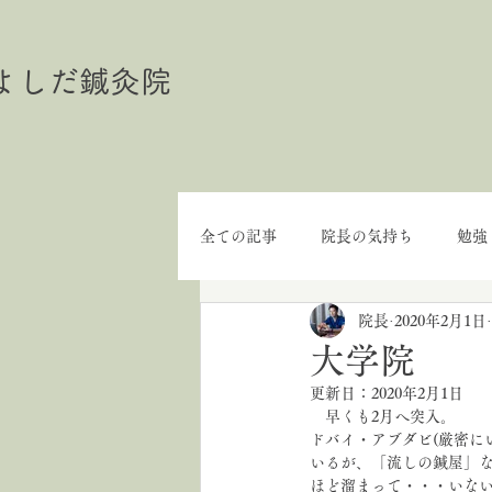
よしだ鍼灸院
全ての記事
院長の気持ち
勉強
院長
2020年2月1日
大学院
更新日：
2020年2月1日
　早くも2月へ突入。
ドバイ・アブダビ(厳密に
いるが、「流しの鍼屋」
ほど溜まって・・・いな