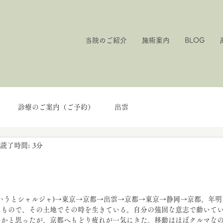
当院のご紹介
施術案内
BLOG
診療のご案内（ご予約）
出雲
読了時間: 3分
いうとシャルジャ)→東京→京都→出雲→京都→東京→静岡→京都。年
なもので、その土地でその時を生きている。自分の強固な意志で動いて
いかと思ったが、京都へもどり疲れが一気にきた。移動はほぼクルマな