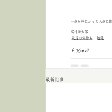
一生を棒にふって人生に
高村光太郎
院長の気持ち
勉強
最新記事