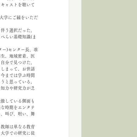
ドキャストを聴いて
根大学にご縁をいただ
を伴う選択だった。
ぺらい基礎知識(ま
ター)センター長、准
創生、地域密着、医
、自分で見つけた。
てしまって、お世話
。今までは学ぶ時間
ろうと思っている。
の知力や研究力が乏
機能している側面も
感な時期をエンタテ
い、叫び、唄い、舞
う教師は単なる教育
、大学での研究に従