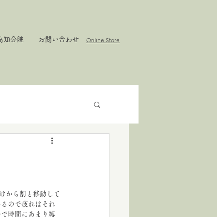
高知分院
お問い合わせ
Online Store
明けから割と移動して
いるので疲れはそれ
ので時間にあまり縛