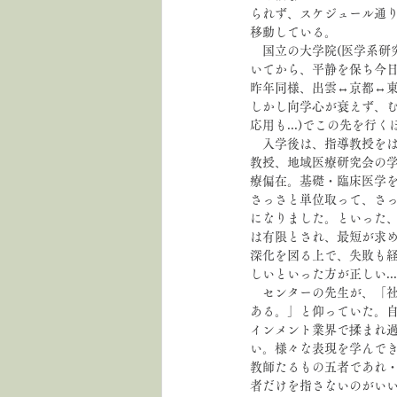
られず、スケジュール通
移動している。
　国立の大学院(医学系研
いてから、平静を保ち今
昨年同様、出雲↔京都↔
しかし向学心が衰えず、む
応用も...)でこの先を行
　入学後は、指導教授をは
教授、地域医療研究会の
療偏在。基礎・臨床医学
さっさと単位取って、さ
になりました。といった
は有限とされ、最短が求
深化を図る上で、失敗も
しいといった方が正しい...
　センターの先生が、「
ある。」と仰っていた。
インメント業界で揉まれ
い。様々な表現を学んで
教師たるもの五者であれ
者だけを指さないのがい