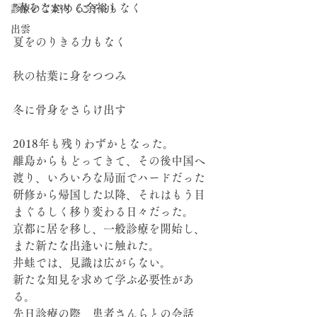
*春をながめる余裕もなく
診療のご案内（ご予約）
出雲
夏をのりきる力もなく
秋の枯葉に身をつつみ
冬に骨身をさらけ出す
2018年も残りわずかとなった。
離島からもどってきて、その後中国へ
渡り、いろいろな局面でハードだった
研修から帰国した以降、それはもう目
まぐるしく移り変わる日々だった。
京都に居を移し、一般診療を開始し、
また新たな出逢いに触れた。
井蛙では、見識は広がらない。
新たな知見を求めて学ぶ必要性があ
る。
先日診療の際、患者さんらとの会話