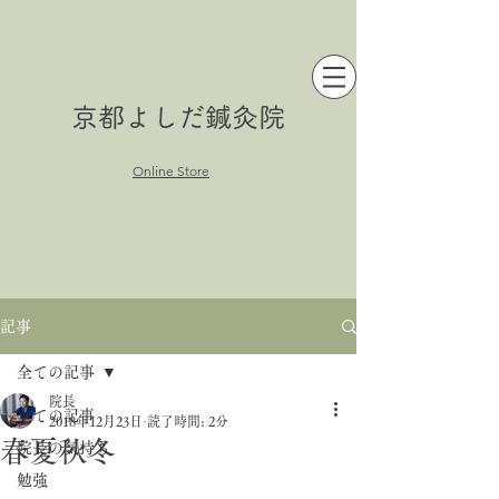
京都よしだ鍼灸院
Online Store
記事
全ての記事
院長
全ての記事
2018年12月23日
読了時間: 2分
春夏秋冬
院長の気持ち
勉強