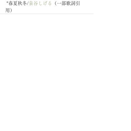
 *春夏秋冬/
泉谷しげる
（一部歌詞引
用）
すべて表示
最新記事