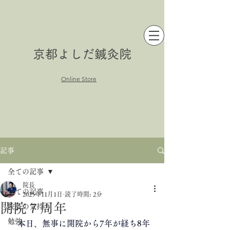
京都よしだ鍼灸院
Online Store
記事
全ての記事
院長
全ての記事
2025年11月1日
読了時間: 2分
開院７周年
院長の気持ち
勉強
本日、無事に開院から7年が経ち8年