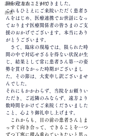
目を迎えることができました。
診療のご案内（ご予約）
これもひとえにご来院いただく患者さ
出雲
んをはじめ、医療連携でお世話になっ
ております医療関係者の皆さまのご支
援のおかげでございます。本当にあり
がとうございます。
　さて、臨床の現場では、限られた時
間の中で対応せざるを得ない状況が生
じ、結果として常に患者さん第一の姿
勢を貫けなかった時期がございまし
た。その節は、大変申し訳ございませ
んでした。
それにもかかわらず、当院をお頼りい
ただき、ご近隣のみならず、遠方より
数時間をかけてご来院くださいました
こと、心より御礼申し上げます。
　これからも、目の前の患者さんとま
っすぐ向き合って、できることを一つ
ずつ丁寧に積み重ねていきたいと思っ