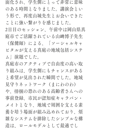
面化され、学生側にとって非常に意味
のある時間となりました。講演会とい
う形で、再度山城先生とお会いできた
ことに強い繋がりを感じました。
2日目のセッション、午前中は岡山県真
庭市でご活躍されている山﨑博子先生
（保健師）による、「ソーシャルキャ
ピタルが支える真庭の地域包括システ
ム」演題でした。
真庭市のアクティブで自由度の高い取
り組みは、学生側にもチャンスがある
と希望が見出された瞬間でした。地域
見守りネットワーク（まにわのわ）
や、徘徊の恐れのある高齢者さんへの
事前登録、市民が認知症キャラバン・
メイトとなり、地域で周囲を支える素
養を培う場面が組み込めれており、煩
雑なシステムを排除したシンプルな構
造は、ロールモデルとして最適でし