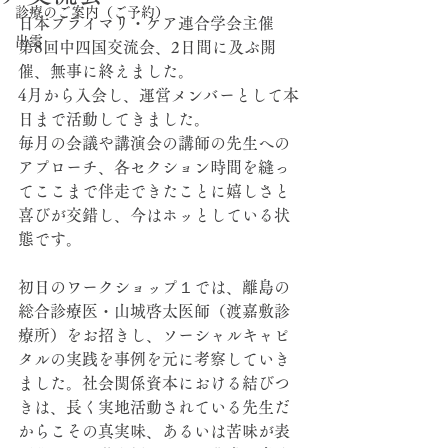
診療のご案内（ご予約）
日本プライマリ・ケア連合学会主催
出雲
第8回中四国交流会、2日間に及ぶ開
催、無事に終えました。
4月から入会し、運営メンバーとして本
日まで活動してきました。
毎月の会議や講演会の講師の先生への
アプローチ、各セクション時間を縫っ
てここまで伴走できたことに嬉しさと
喜びが交錯し、今はホッとしている状
態です。
初日のワークショップ１では、離島の
総合診療医・山城啓太医師（渡嘉敷診
療所）をお招きし、ソーシャルキャピ
タルの実践を事例を元に考察していき
ました。社会関係資本における結びつ
きは、長く実地活動されている先生だ
からこその真実味、あるいは苦味が表