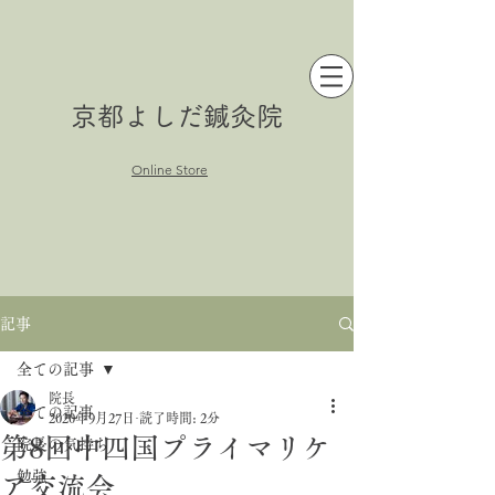
京都よしだ鍼灸院
Online Store
記事
全ての記事
院長
全ての記事
2020年9月27日
読了時間: 2分
第8回中四国プライマリケ
院長の気持ち
勉強
ア交流会