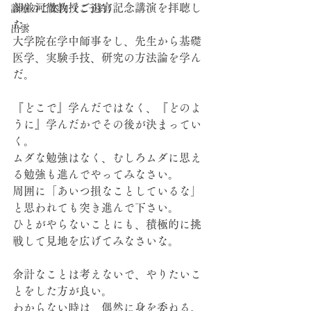
部並河徹教授ご退官記念講演を拝聴し
診療のご案内（ご予約）
た。
出雲
大学院在学中師事をし、先生から基礎
医学、実験手技、研究の方法論を学ん
だ。
『どこで』学んだではなく、『どのよ
うに』学んだかでその後が決まってい
く。
ムダな勉強はなく、むしろムダに思え
る勉強も進んでやってみなさい。
周囲に「あいつ損なことしているな」
と思われても突き進んで下さい。
ひとがやらないことにも、積極的に挑
戦して見地を広げてみなさいな。
余計なことは考えないで、やりたいこ
とをした方が良い。
わからない時は、偶然に身を委ねる。