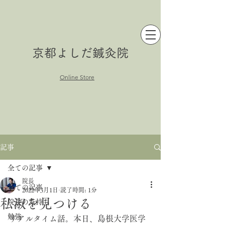
京都よしだ鍼灸院
Online Store
記事
全ての記事
院長
全ての記事
2022年3月1日
読了時間: 1分
私淑を見つける
院長の気持ち
勉強
リアルタイム話。本日、島根大学医学