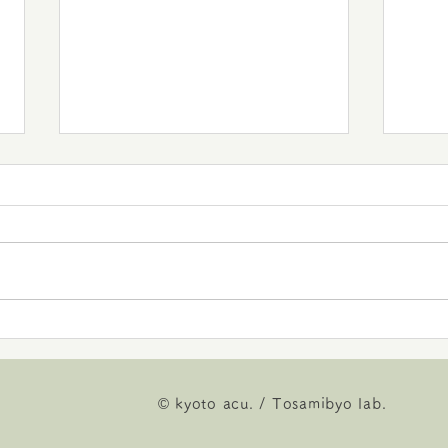
2023年
配慮
© kyoto acu. / Tosamibyo lab.