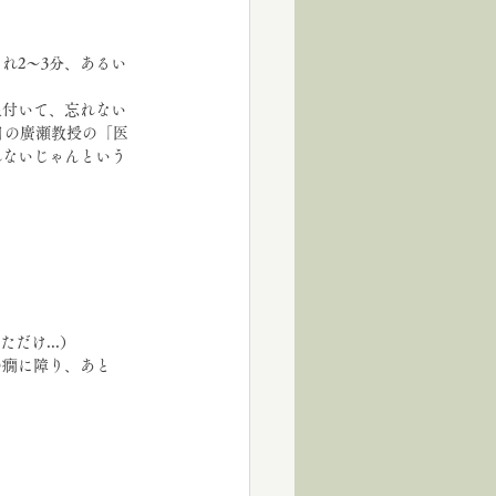
れ2～3分、あるい
象付いて、忘れない
日の廣瀬教授の「医
れないじゃんという
だけ...）
の癇に障り、あと