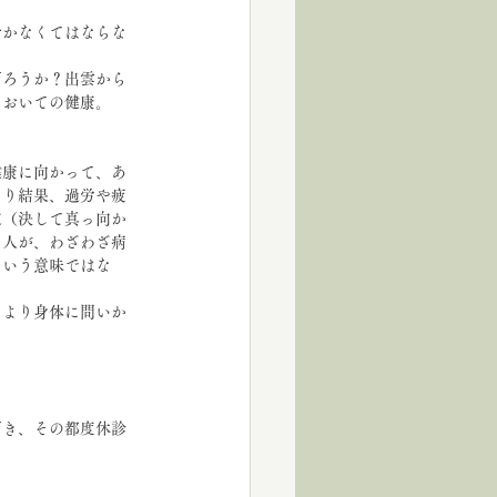
おかなくてはならな
だろうか？出雲から
においての健康。
健康に向かって、あ
なり結果、過労や疲
定（決して真っ向か
る人が、わざわざ病
という意味ではな
、より身体に問いか
だき、その都度休診