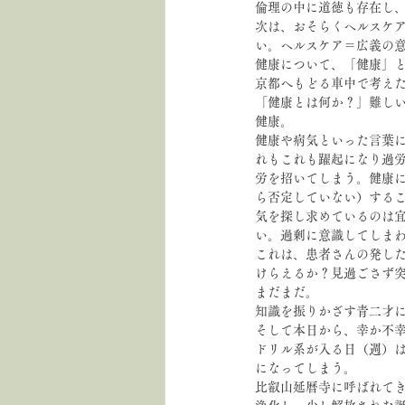
倫理の中に道徳も存在し
次は、おそらくヘルスケ
い。ヘルスケア＝広義の
健康について、「健康」
京都へもどる車中で考え
「健康とは何か？」難し
健康。
健康や病気といった言葉
れもこれも躍起になり過
労を招いてしまう。健康
ら否定していない）する
気を探し求めているのは
い。過剰に意識してしま
これは、患者さんの発し
けらえるか？見過ごさず
まだまだ。
知識を振りかざす青二才
そして本日から、幸か不
ドリル系が入る日（週）
になってしまう。
比叡山延暦寺に呼ばれて