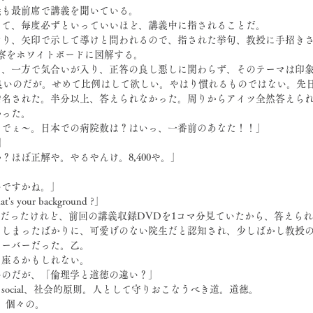
義も最前席で講義を聞いている。
って、毎度必ずといっていいほど、講義中に指されることだ。
り、矢印で示して導けと問われるので、指された挙句、教授に手招きさ
察をホワイトボードに図解する。
り、一方で気合いが入り、正答の良し悪しに関わらず、そのテーマは印
れば良いのだが。せめて比例はして欲しい。やはり慣れるものではない。先
指名された。半分以上、答えられなかった。周りからアイツ全然答えら
かった。
うでぇ～。日本での病院数は？はいっ、一番前のあなた！！」
す」
？ほぼ正解や。やるやんけ。8,400や。」
いですかね。」
your background ?」
席だったけれど、前回の講義収録DVDを1コマ分見ていたから、答えられた
てしまったばかりに、可愛げのない院生だと認知され、少しばかし教授
オーバーだった。乙。
に座るかもしれない。
いのだが、「倫理学と道徳の違い？」
ocial、社会的原則。人として守りおこなうべき道。道徳。
wn、個々の。