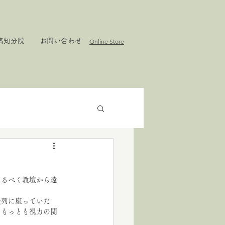
高知分院
お問い合わせ
Online Store
なるべく教壇から遠
後列に座っていた
。もっとも視力の関