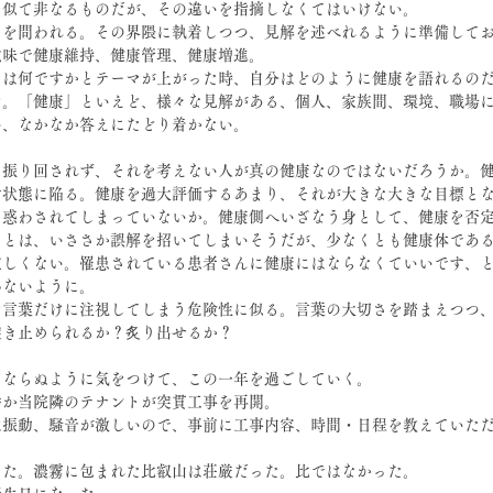
、似て非なるものだが、その違いを指摘しなくてはいけない。
アを問われる。その界隈に執着しつつ、見解を述べれるように準備して
意味で健康維持、健康管理、健康増進。
とは何ですかとテーマが上がった時、自分はどのように健康を語れるの
た。「健康」といえど、様々な見解がある、個人、家族間、環境、職場
い、なかなか答えにたどり着かない。
に振り回されず、それを考えない人が真の健康なのではないだろうか。
労状態に陥る。健康を過大評価するあまり、それが大きな大きな目標と
に惑わされてしまっていないか。健康側へいざなう身として、健康を否
ことは、いささか誤解を招いてしまいそうだが、少なくとも健康体であ
宜しくない。罹患されている患者さんに健康にはならなくていいです、
わないように。
た言葉だけに注視してしまう危険性に似る。言葉の大切さを踏まえつつ
突き止められるか？炙り出せるか？
にならぬように気をつけて、この一年を過ごしていく。
幸か当院隣のテナントが突貫工事を再開。
は振動、騒音が激しいので、事前に工事内容、時間・日程を教えていた
きた。濃霧に包まれた比叡山は荘厳だった。比ではなかった。