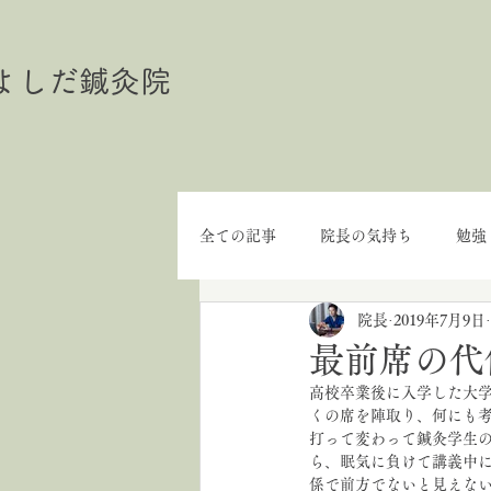
よしだ鍼灸院
全ての記事
院長の気持ち
勉強
院長
2019年7月9日
最前席の代
高校卒業後に入学した大
くの席を陣取り、何にも
打って変わって鍼灸学生
ら、眠気に負けて講義中
係で前方でないと見えな