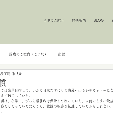
当院のご紹介
施術案内
BLOG
診療のご案内（ご予約）
出雲
読了時間: 3分
償
学では楽単目指して、いかに目立たずにして講義へ出るかをモットーに
考えず過ごしていた。
の頃は、在学中、ずっと最前席を保持して座っていた。以前のように最
に寝てしまっていただろうし、教授の板書を見逃していたかもしれない
い。