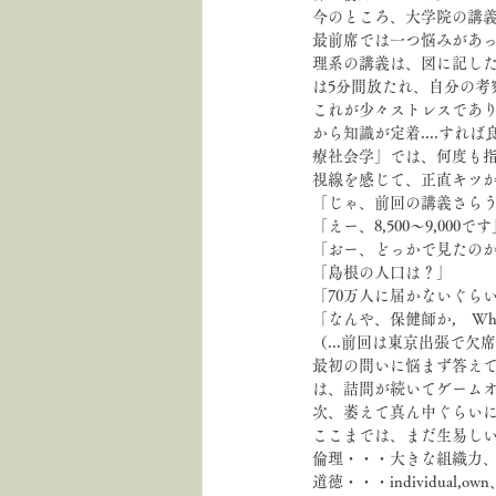
今のところ、大学院の講
最前席では一つ悩みがあ
理系の講義は、図に記した
は5分間放たれ、自分の考
これが少々ストレスであ
から知識が定着....す
療社会学」では、何度も
視線を感じて、正直キツ
「じゃ、前回の講義さら
「えー、8,500～9,000で
「おー、どっかで見たのか
「島根の人口は？」
「70万人に届かないぐら
「なんや、保健師か,　What's 
（...前回は東京出張で欠
最初の問いに悩まず答え
は、詰問が続いてゲーム
次、萎えて真ん中ぐらい
ここまでは、まだ生易し
倫理・・・大きな組織力、s
道徳・・・individual,o