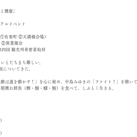
人間と健康」
ンリアルイベント
フェア（①有楽町 ②天満橋会場）
会 ②異業種会　
 JR四国 観光列車密着取材
ないとたちまち難しい。
床が板についてきた。
運動は運を動かす！」を心に秘め、中島みゆきの「ファイト！」を聴い
の朝獲れ鮮魚（鰹・鯖・鱰・鮪）を食べて、しぶとく生きる。
日）
日）