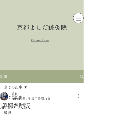
京都よしだ鍼灸院
Online Store
記事
全ての記事
院長
全ての記事
2019年2月9日
読了時間: 1分
京都⇄大阪
院長の気持ち
勉強