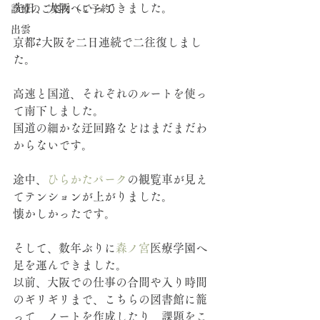
先日、大阪へいってきました。
診療のご案内（ご予約）
出雲
京都⇄大阪を二日連続で二往復しまし
た。
高速と国道、それぞれのルートを使っ
て南下しました。
国道の細かな迂回路などはまだまだわ
からないです。
途中、
ひらかたパーク
の観覧車が見え
てテンションが上がりました。
懐かしかったです。
そして、数年ぶりに
森ノ宮
医療学園へ
足を運んできました。
以前、大阪での仕事の合間や入り時間
のギリギリまで、こちらの図書館に籠
って、ノートを作成したり、課題をこ