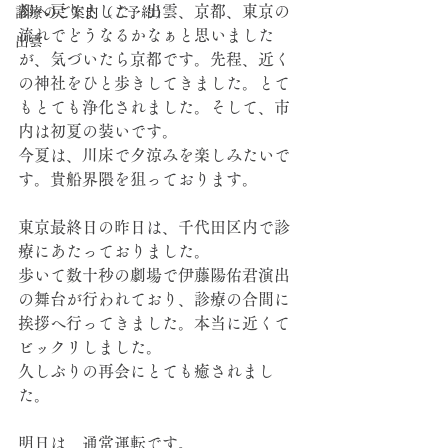
都へ戻りました。出雲、京都、東京の
診療のご案内（ご予約）
流れでどうなるかなぁと思いました
出雲
が、気づいたら京都です。先程、近く
の神社をひと歩きしてきました。とて
もとても浄化されました。そして、市
内は初夏の装いです。
今夏は、川床で夕涼みを楽しみたいで
す。貴船界隈を狙っております。
東京最終日の昨日は、千代田区内で診
療にあたっておりました。
歩いて数十秒の劇場で伊藤陽佑君演出
の舞台が行われており、診療の合間に
挨拶へ行ってきました。本当に近くて
ビックリしました。
久しぶりの再会にとても癒されまし
た。
明日は、通常運転です。