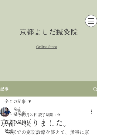
京都よしだ鍼灸院
Online Store
記事
全ての記事
院長
全ての記事
2019年5月27日
読了時間: 1分
京都へ戻りました。
院長の気持ち
勉強
 東京での定期診療を終えて、無事に京