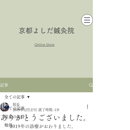
京都よしだ鍼灸院
Online Store
記事
全ての記事
院長
全ての記事
2019年12月27日
読了時間: 1分
ありがとうございました。
院長の気持ち
勉強
　2019年の診療がおわりました。