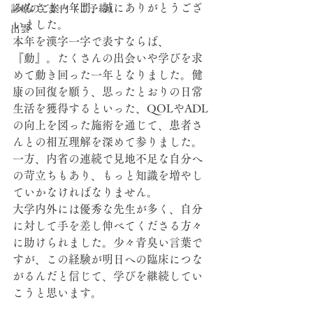
みなさま一年間、誠にありがとうござ
診療のご案内（ご予約）
いました。
出雲
本年を漢字一字で表すならば、
『動』。たくさんの出会いや学びを求
めて動き回った一年となりました。健
康の回復を願う、思ったとおりの日常
生活を獲得するといった、QOLやADL
の向上を図った施術を通じて、患者さ
んとの相互理解を深めて参りました。
一方、内省の連続で見地不足な自分へ
の苛立ちもあり、もっと知識を増やし
ていかなければなりません。
大学内外には優秀な先生が多く、自分
に対して手を差し伸べてくださる方々
に助けられました。少々青臭い言葉で
すが、この経験が明日への臨床につな
がるんだと信じて、学びを継続してい
こうと思います。